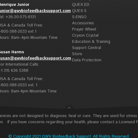
Henrique Junior
QUEX ED
junior@qwvbiofeedbacksupport.com
QUEX S
Tel: +36-20-575-8131
S-ENSO
Accessories
USA & Canada Toll Free:
Prayer Wheel
1-800-388-2033 ext 1
Cryxon Crystal
Hours: 8am–4pm Mountain Time
Education & Training
Support Central
Susan Harms
Store
susan@qwvbiofeedbacksupport.com
Data Protection
or International Calls:
+1 315 636 5388
USA & Canada Toll Free:
1-800-388-2033 ext. 1
Hours: 8am-4pm Mountain Time
ces are not designed to diagnose, heal or cure. They are used for stres
n. If you have concerns regarding your health, please contact a Licensed P
© Copyright 2021 QWV Biofeedback Support. All Rights Reserved.