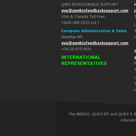
QWV BIOFEEDBACK SUPPORT
eva@qwvbiofeedbacksupport.com
USA & Canada Toll Free:
1-800-388-2033 ext 1
European Administration & Sales
Henellas Kft.
eva@qwvbiofeedbacksupport.com
+36-20-575-8131
INTERNATIONAL
REPRESENTATIVES
F
The INDIGO, QUEX ED and QUEX S devi
educatio