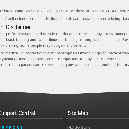
e latest Windows Service pack. SP3 for Windows XP, SP2 for Vista or you wi
net / online functions as activation and software updates are now being done
 Disclaimer
ing is for relaxation and muscle re-education to reduce my stress, manage my
feedback training and to continue the training as long as it is beneficial. R
ck training, some people may not gain any benefit.
ard medical, chiropractic or psychotherapy treatment. Ongoing medical trea
ysician or medical practitioner. It is important to stay in close communicati
ng if using a pacemaker or experiencing any other medical condition that ma
Support Central
Site Map
S U P P O R T
INDIGO System