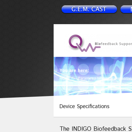
You are here:
Home
Parametrii tehnici ai dispozitiv
Device Specifications
The INDIGO Biofeedback Sy