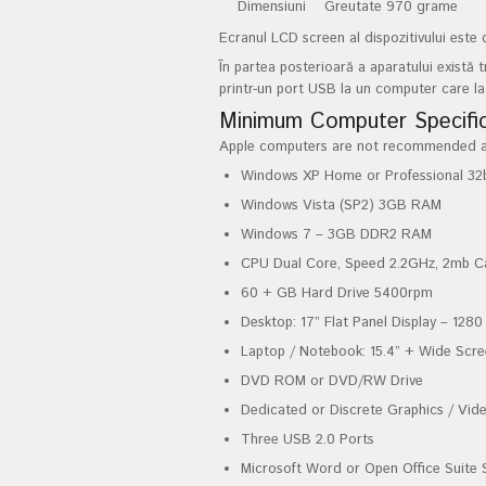
Dimensiuni
Greutate 970 grame
Ecranul LCD screen al dispozitivului este 
În partea posterioară a aparatului există t
printr-un port USB la un computer care la 
Minimum Computer Specific
Apple computers are not recommended as t
Windows XP Home or Professional 32
Windows Vista (SP2) 3GB RAM
Windows 7 – 3GB DDR2 RAM
CPU Dual Core, Speed 2.2GHz, 2mb C
60 + GB Hard Drive 5400rpm
Desktop: 17” Flat Panel Display – 128
Laptop / Notebook: 15.4” + Wide Scre
DVD ROM or DVD/RW Drive
Dedicated or Discrete Graphics / Vi
Three USB 2.0 Ports
Microsoft Word or Open Office Suite