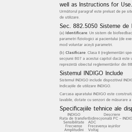
well as Instructions for Use
Următorul paragraf este preluat de pe sit
de utilizare.
Sec. 882.5050 Sisteme de 
(a)
Identificare
. Un sistem de biofeedbac
parametri fiziologici ai pacientului (de ex
mod voluntar acești parametri.
(b)
Clasificare
. Clasa II (reglementări sp
secțiunii 807 a acestui capitol dacă este 
reprezintă obiectul reglementărilor din 88
Sistemul INDIGO Include
Sistemul INDIGO include dispozitivul IND
Indicațiile de utilizare INDIGO.
Carcasa aparatului INDIGO este construită
lavabile, dotate cu senzori de măsurare a t
Specificațiile tehnice ale dis
INDIGO
Descriere
Rata de transfer
Bidirecțională PC – INDI
Sensibilitate
ADC
Frecvențe
Frecevența ieșirilor
Amplitudini
Voltaj