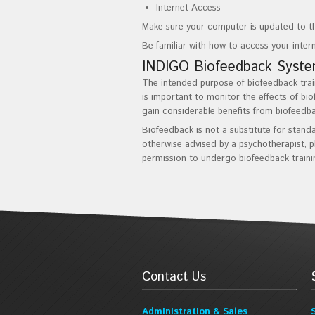
Internet Access
Make sure your computer is updated to th
Be familiar with how to access your inter
INDIGO Biofeedback System
The intended purpose of biofeedback train
is important to monitor the effects of bio
gain considerable benefits from biofeedba
Biofeedback is not a substitute for stand
otherwise advised by a psychotherapist, ph
permission to undergo biofeedback traini
Contact Us
Administration & Sales