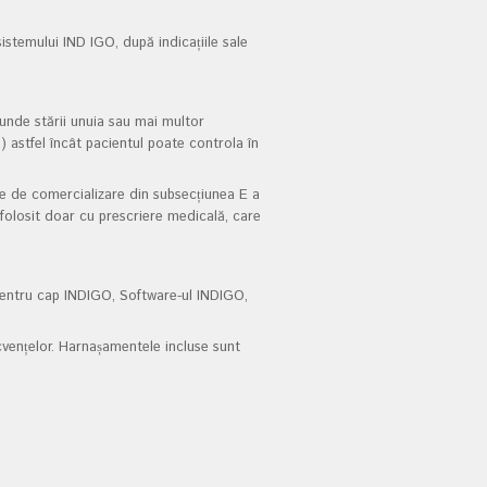
 sistemului IND IGO, după indicațiile sale
unde stării unuia sau mai multor
.) astfel încât pacientul poate controla în
inte de comercializare din subsecțiunea E a
 folosit doar cu prescriere medicală, care
pentru cap INDIGO, Software-ul INDIGO,
cvențelor. Harnașamentele incluse sunt