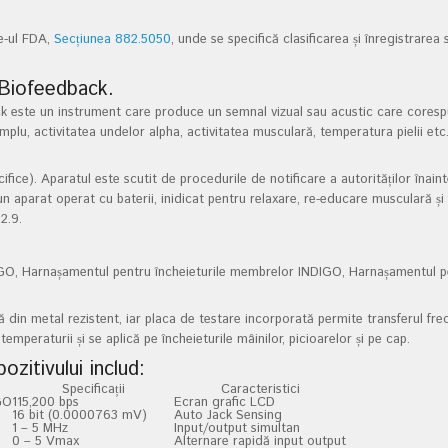
.
e-ul FDA,
Secțiunea 882.5050
, unde se specifică clasificarea și înregistrarea
Biofeedback.
k este un instrument care produce un semnal vizual sau acustic care coresp
emplu, activitatea undelor alpha, activitatea musculară, temperatura pielii etc
ecifice). Aparatul este scutit de procedurile de notificare a autorităților îna
un aparat operat cu baterii, inidicat pentru relaxare, re-educare musculară și
2.9.
IGO, Harnașamentul pentru încheieturile membrelor INDIGO, Harnașamentul 
 din metal rezistent, iar placa de testare incorporată permite transferul fre
emperaturii și se aplică pe încheieturile mâinilor, picioarelor și pe cap.
pozitivului includ:
Specificații
Caracteristici
GO
115,200 bps
Ecran grafic LCD
16 bit (0.0000763 mV)
Auto Jack Sensing
1 – 5 MHz
Input/output simultan
0 – 5 Vmax
Alternare rapidă input output