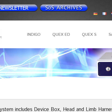
INDIGO
QUEX ED
QUEX S
S
ului INDIGO
stem includes Device Box, Head and Limb Harne