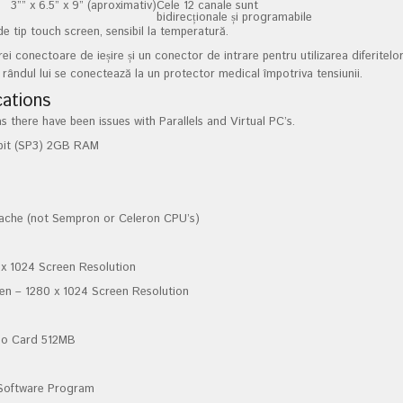
3”” x 6.5” x 9” (aproximativ)
Cele 12 canale sunt
bidirecționale și programabile
de tip touch screen, sensibil la temperatură.
rei conectoare de ieșire și un conector de intrare pentru utilizarea diferitelo
rândul lui se conectează la un protector medical împotriva tensiunii.
ations
here have been issues with Parallels and Virtual PC’s.
bit (SP3) 2GB RAM
ache (not Sempron or Celeron CPU’s)
0 x 1024 Screen Resolution
en – 1280 x 1024 Screen Resolution
deo Card 512MB
 Software Program